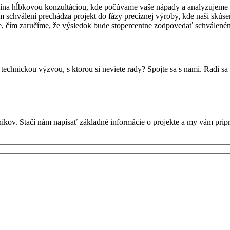
čína hĺbkovou konzultáciou, kde počúvame vaše nápady a analyzujeme t
schválení prechádza projekt do fázy precíznej výroby, kde naši skúsen
te, čím zaručíme, že výsledok bude stopercentne zodpovedať schválené
 technickou výzvou, s ktorou si neviete rady? Spojte sa s nami. Radi 
kov. Stačí nám napísať základné informácie o projekte a my vám prip