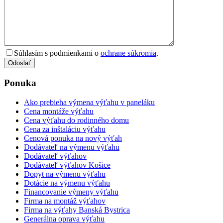
Súhlasím s podmienkami o
ochrane súkromia
.
Odoslať
Ponuka
Ako prebieha výmena výťahu v paneláku
Cena montáže výťahu
Cena výťahu do rodinného domu
Cena za inštaláciu výťahu
Cenová ponuka na nový výťah
Dodávateľ na výmenu výťahu
Dodávateľ výťahov
Dodávateľ výťahov Košice
Dopyt na výmenu výťahu
Dotácie na výmenu výťahu
Financovanie výmeny výťahu
Firma na montáž výťahov
Firma na výťahy Banská Bystrica
Generálna oprava výťahu