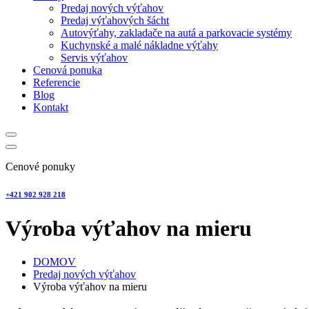
Predaj nových výťahov
Predaj výťahových šácht
Autovýťahy, zakladače na autá a parkovacie systémy
Kuchynské a malé nákladne výťahy
Servis výťahov
Cenová ponuka
Referencie
Blog
Kontakt
Cenové ponuky
+421 902 928 218
Výroba výťahov na mieru
DOMOV
Predaj nových výťahov
Výroba výťahov na mieru