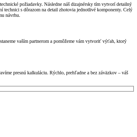
echnické požiadavky. Následne náš dizajnérsky tím vytvorí detailný
í technici s dôrazom na detail zhotovia jednotlivé komponenty. Celý
mu návrhu.
sa staneme vaším partnerom a pomôžeme vám vytvoriť výťah, ktorý
ravíme presnú kalkuláciu. Rýchlo, prehľadne a bez záväzkov – váš