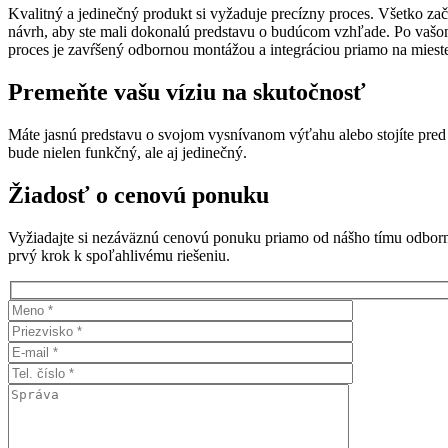
Kvalitný a jedinečný produkt si vyžaduje precízny proces. Všetko za
návrh, aby ste mali dokonalú predstavu o budúcom vzhľade. Po vašom 
proces je zavŕšený odbornou montážou a integráciou priamo na mies
Premeňte vašu víziu na skutočnosť
Máte jasnú predstavu o svojom vysnívanom výťahu alebo stojíte pred
bude nielen funkčný, ale aj jedinečný.
Žiadosť o cenovú ponuku
Vyžiadajte si nezáväznú cenovú ponuku priamo od nášho tímu odborní
prvý krok k spoľahlivému riešeniu.