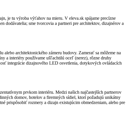
ajn, je tu výroba výťahov na mieru. V eleva.sk spájame precízne
 dodávatelia; sme tvorcovia a partneri pre architektov, dizajnérov a
týlu alebo architektonického zámeru budovy. Zamerať sa môžeme na
ny a interiéry používame ušľachtilú oceľ (nerez), rôzne druhy
nosť integrácie dizajnového LED osvetlenia, dotykových ovládacích
zentatívnym prvkom interiéru. Medzi našich najčastejších partnerov
rodinných domov, hotelov a firemných sídiel, ktorí požadujú unikátny
utné prispôsobiť rozmery a dizajn existujúcim obmedzeniam, alebo pre