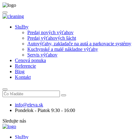
Služby
Predaj nových výťahov
Predaj výťahových šácht
Autovýťahy, zakladače na autá a parkovacie systémy
Kuchynské a malé nákladne výťahy
Servis výťahov
Cenová ponuka
Referencie
Blog
Kontakt
info@eleva.sk
Pondelok - Piatok 9:30 - 16:00
Sledujte nás
Služby