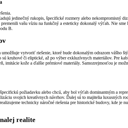
a
šenia.
vyžadujú jedinečný rukopis, špecifické rozmery alebo nekompromisný diz
emenili vašu víziu na funkčný a esteticky dokonalý výťah. Nie sme len
bodu B.
ov
nám umožňuje vytvoriť riešenie, ktoré bude dokonalým odrazom vášho š
ú kruhové či eliptické, až po výber exkluzívnych materiálov. Pre kabí
ň, imitácie kože a ďalšie prémiové materiály. Samozrejmosťou je mož
ť špecifickú požiadavku alebo chcú, aby bol výťah dominantným a repre
ealizáciu svojich kreatívnych návrhov. Ďalej sú to majitelia luxusných 
ealizujeme technicky náročné riešenia pre historické budovy, kde je n
alej realite