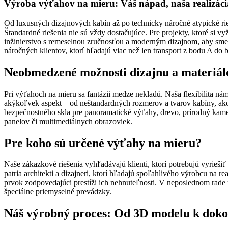
Výroba výťahov na mieru: Váš nápad, naša realizáci
Od luxusných dizajnových kabín až po technicky náročné atypické rie
Štandardné riešenia nie sú vždy dostačujúce. Pre projekty, ktoré si 
inžinierstvo s remeselnou zručnosťou a moderným dizajnom, aby sme pr
náročných klientov, ktorí hľadajú viac než len transport z bodu A do 
Neobmedzené možnosti dizajnu a materiál
Pri výťahoch na mieru sa fantázii medze nekladú. Naša flexibilita 
akýkoľvek aspekt – od neštandardných rozmerov a tvarov kabíny, ako s
bezpečnostného skla pre panoramatické výťahy, drevo, prírodný kame
panelov či multimediálnych obrazoviek.
Pre koho sú určené výťahy na mieru?
Naše zákazkové riešenia vyhľadávajú klienti, ktorí potrebujú vyrieši
patria architekti a dizajneri, ktorí hľadajú spoľahlivého výrobcu na r
prvok zodpovedajúci prestíži ich nehnuteľnosti. V neposlednom rade r
špeciálne priemyselné prevádzky.
Náš výrobný proces: Od 3D modelu k dokon