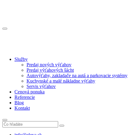
Služby
Predaj nových výťahov
Predaj výťahových šácht
Autovýťahy, zakladače na autá a parkovacie systémy
Kuchynské a malé nákladne výťahy
Servis výťahov
Cenová ponuka
Referencie
Blog
Kontakt
info@eleva.sk