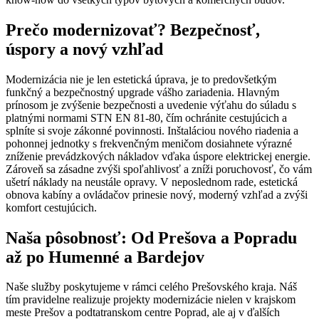
Prečo modernizovať? Bezpečnosť,
úspory a nový vzhľad
Modernizácia nie je len estetická úprava, je to predovšetkým
funkčný a bezpečnostný upgrade vášho zariadenia. Hlavným
prínosom je zvýšenie bezpečnosti a uvedenie výťahu do súladu s
platnými normami STN EN 81-80, čím ochránite cestujúcich a
splníte si svoje zákonné povinnosti. Inštaláciou nového riadenia a
pohonnej jednotky s frekvenčným meničom dosiahnete výrazné
zníženie prevádzkových nákladov vďaka úspore elektrickej energie.
Zároveň sa zásadne zvýši spoľahlivosť a zníži poruchovosť, čo vám
ušetrí náklady na neustále opravy. V neposlednom rade, estetická
obnova kabíny a ovládačov prinesie nový, moderný vzhľad a zvýši
komfort cestujúcich.
Naša pôsobnosť: Od Prešova a Popradu
až po Humenné a Bardejov
Naše služby poskytujeme v rámci celého Prešovského kraja. Náš
tím pravidelne realizuje projekty modernizácie nielen v krajskom
meste Prešov a podtatranskom centre Poprad, ale aj v ďalších