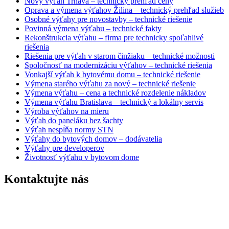
Nový výťah Trnava – technický prehľad ceny
Oprava a výmena výťahov Žilina – technický prehľad služieb
Osobné výťahy pre novostavby – technické riešenie
Povinná výmena výťahu – technické fakty
Rekonštrukcia výťahu – firma pre technicky spoľahlivé
riešenia
Riešenia pre výťah v starom činžiaku – technické možnosti
Spoločnosť na modernizáciu výťahov – technické riešenia
Vonkajší výťah k bytovému domu – technické riešenie
Výmena starého výťahu za nový – technické riešenie
Výmena výťahu – cena a technické rozdelenie nákladov
Výmena výťahu Bratislava – technický a lokálny servis
Výroba výťahov na mieru
Výťah do paneláku bez šachty
Výťah nespĺňa normy STN
Výťahy do bytových domov – dodávatelia
Výťahy pre developerov
Životnosť výťahu v bytovom dome
Kontaktujte nás