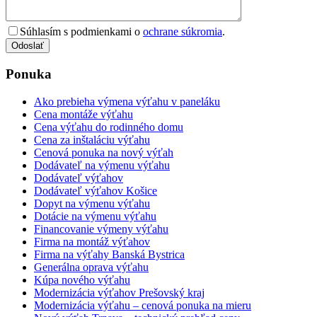
Súhlasím s podmienkami o
ochrane súkromia
.
Odoslať
Ponuka
Ako prebieha výmena výťahu v paneláku
Cena montáže výťahu
Cena výťahu do rodinného domu
Cena za inštaláciu výťahu
Cenová ponuka na nový výťah
Dodávateľ na výmenu výťahu
Dodávateľ výťahov
Dodávateľ výťahov Košice
Dopyt na výmenu výťahu
Dotácie na výmenu výťahu
Financovanie výmeny výťahu
Firma na montáž výťahov
Firma na výťahy Banská Bystrica
Generálna oprava výťahu
Kúpa nového výťahu
Modernizácia výťahov Prešovský kraj
Modernizácia výťahu – cenová ponuka na mieru