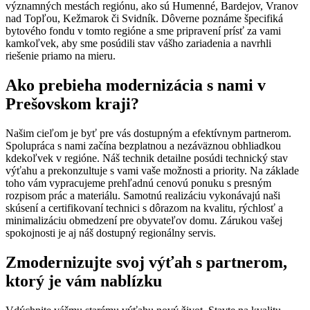
významných mestách regiónu, ako sú Humenné, Bardejov, Vranov
nad Topľou, Kežmarok či Svidník. Dôverne poznáme špecifiká
bytového fondu v tomto regióne a sme pripravení prísť za vami
kamkoľvek, aby sme posúdili stav vášho zariadenia a navrhli
riešenie priamo na mieru.
Ako prebieha modernizácia s nami v
Prešovskom kraji?
Našim cieľom je byť pre vás dostupným a efektívnym partnerom.
Spolupráca s nami začína bezplatnou a nezáväznou obhliadkou
kdekoľvek v regióne. Náš technik detailne posúdi technický stav
výťahu a prekonzultuje s vami vaše možnosti a priority. Na základe
toho vám vypracujeme prehľadnú cenovú ponuku s presným
rozpisom prác a materiálu. Samotnú realizáciu vykonávajú naši
skúsení a certifikovaní technici s dôrazom na kvalitu, rýchlosť a
minimalizáciu obmedzení pre obyvateľov domu. Zárukou vašej
spokojnosti je aj náš dostupný regionálny servis.
Zmodernizujte svoj výťah s partnerom,
ktorý je vám nablízku