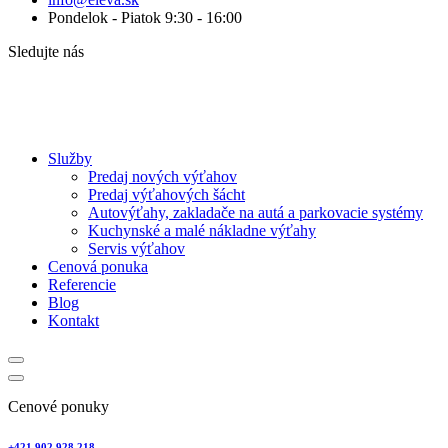
Pondelok - Piatok 9:30 - 16:00
Sledujte nás
Služby
Predaj nových výťahov
Predaj výťahových šácht
Autovýťahy, zakladače na autá a parkovacie systémy
Kuchynské a malé nákladne výťahy
Servis výťahov
Cenová ponuka
Referencie
Blog
Kontakt
Cenové ponuky
+421 902 928 218