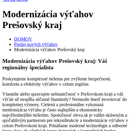
Modernizácia výťahov
Prešovský kraj
DOMOV
Predaj nových výťahov
Modernizácia výťahov Prešovský kraj
Modernizácia výťahov Prešovský kraj: Váš
regionálny špecialista
Poskytujeme komplexné riešenia pre zvýšenie bezpečnosti,
komfortu a efektivity výťahov v celom regióne.
Vlastníte alebo spravujete nehnuteľnosť v Prešovskom kraji a váš
výťah už nespĺňa súčasné štandardy? Nemusíte hneď investovať do
kompletnej výmeny. Cielená a profesionálne vykonaná
modernizácia výťahu je často najlepším a ekonomicky
najvýhodnejším riešením. Spoločnosť eleva.sk je vaším skúseným a
spoľahlivým partnerom pre rekonštrukcie a modernizácie výťahov v
celom Prešovskom kraji. Prinášame moderné technológie a odborné
know-how do všetkých typov bytových a komerčných budov.