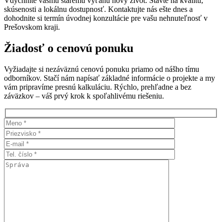
Vdýchnite vášmu starému výťahu nový život. Stavte na kvalitu,
skúsenosti a lokálnu dostupnosť. Kontaktujte nás ešte dnes a
dohodnite si termín úvodnej konzultácie pre vašu nehnuteľnosť v
Prešovskom kraji.
Žiadosť o cenovú ponuku
Vyžiadajte si nezáväznú cenovú ponuku priamo od nášho tímu
odborníkov. Stačí nám napísať základné informácie o projekte a my
vám pripravíme presnú kalkuláciu. Rýchlo, prehľadne a bez
záväzkov – váš prvý krok k spoľahlivému riešeniu.