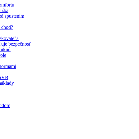
omfortu
užba
ed spustením
ý chod?
zkovateľa
sťuje bezpečnosť
zniknú
role
 normami
 SVB
náklady
hodom