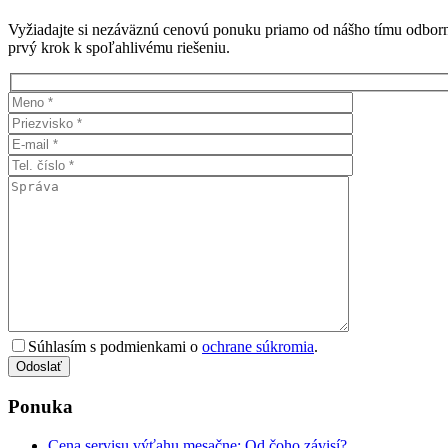
Vyžiadajte si nezáväznú cenovú ponuku priamo od nášho tímu odborní
prvý krok k spoľahlivému riešeniu.
Súhlasím s podmienkami o
ochrane súkromia
.
Odoslať
Ponuka
Cena servisu výťahu mesačne: Od čoho závisí?