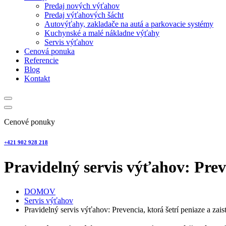
Predaj nových výťahov
Predaj výťahových šácht
Autovýťahy, zakladače na autá a parkovacie systémy
Kuchynské a malé nákladne výťahy
Servis výťahov
Cenová ponuka
Referencie
Blog
Kontakt
Cenové ponuky
+421 902 928 218
Pravidelný servis výťahov: Prev
DOMOV
Servis výťahov
Pravidelný servis výťahov: Prevencia, ktorá šetrí peniaze a zai