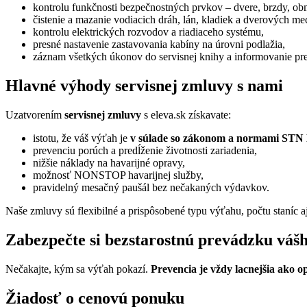
kontrolu funkčnosti bezpečnostných prvkov – dvere, brzdy, ob
čistenie a mazanie vodiacich dráh, lán, kladiek a dverových m
kontrolu elektrických rozvodov a riadiaceho systému,
presné nastavenie zastavovania kabíny na úrovni podlažia,
záznam všetkých úkonov do servisnej knihy a informovanie pre
Hlavné výhody servisnej zmluvy s nami
Uzatvorením
servisnej zmluvy
s eleva.sk získavate:
istotu, že váš výťah je
v súlade so zákonom a normami STN
prevenciu porúch a predĺženie životnosti zariadenia,
nižšie náklady na havarijné opravy,
možnosť NONSTOP havarijnej služby,
pravidelný mesačný paušál bez nečakaných výdavkov.
Naše zmluvy sú flexibilné a prispôsobené typu výťahu, počtu staníc aj
Zabezpečte si bezstarostnú prevádzku váš
Nečakajte, kým sa výťah pokazí.
Prevencia je vždy lacnejšia ako o
Žiadosť o cenovú ponuku