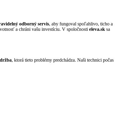
ravidelný odborný servis
, aby fungoval spoľahlivo, ticho a
otnosť a chráni vašu investíciu. V spoločnosti
eleva.sk
sa
údržba
, ktorá tieto problémy predchádza. Naši technici počas