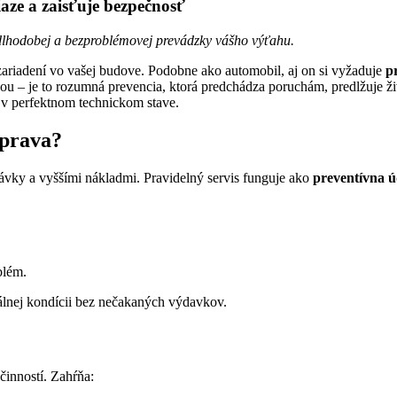
iaze a zaisťuje bezpečnosť
 dlhodobej a bezproblémovej prevádzky vášho výťahu.
zariadení vo vašej budove. Podobne ako automobil, aj on si vyžaduje
p
u – je to rozumná prevencia, ktorá predchádza poruchám, predlžuje živ
 v perfektnom technickom stave.
oprava?
távky a vyššími nákladmi. Pravidelný servis funguje ako
preventívna 
,
blém.
málnej kondícii bez nečakaných výdavkov.
činností. Zahŕňa: