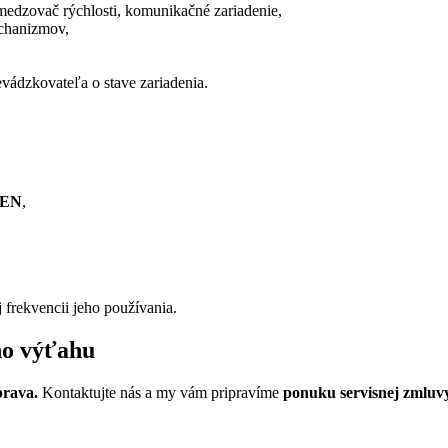
medzovač rýchlosti, komunikačné zariadenie,
echanizmov,
vádzkovateľa o stave zariadenia.
 EN
,
 frekvencii jeho používania.
ho výťahu
prava.
Kontaktujte nás a my vám pripravíme
ponuku servisnej zmluv