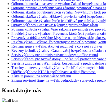
Odborná kontrola a nastavenie výťahu: Základ bezpečnosti a k
Odborná prehliadka výťahu: Vaša zákonná povinnosť a naša sl
Odborná skúška po rekonštrukcii výťahu: Nevyhnutný krok pr
Odborná skúška výťahu: Hĺbková previerka vašej bezpečnosti
Odborné mazanie výťahu: Prečo je kľúčové pre tichý a plynul
Oprava výťahov Bratislava: Rýchly a profesionálny zásah
Povinná kontrola výťahu: Vaše zákonné povinnosti ako prevád
Pravidelný servis výťahov: Prevencia, ktorá šetrí peniaze a zai
Preventívna údržba výťahu: Myslíme na problémy skôr, ako v
Revízia výťahu: Všetko, čo potrebujete vedieť o povinnej kont
Revízna správa výťahu: Ako jej rozumieť a čo z nej vyplýva
Revízny technik výťahov: Garant vašej bezpečnosti a súladu s
Servis výťahov pre administratívne budovy a office centrá
Servis výťahov pre bytové domy: Spoľahlivý partner pre vaše
Servisná zmluva na výťah: Istota, bezpečnosť a predvídateľné 
Termíny a intervaly revízií výťahov: Prehľad zákonných lehôt
Údržba výťahov: Kľúč k spoľahlivosti a dlhej životnosti
Získajte ponuku na servis vášho výťahu
Zmena servisnej firmy na výťah: Jednoduchý sprievodca prec
Kontaktujte nás