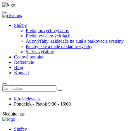
Služby
Predaj nových výťahov
Predaj výťahových šácht
Autovýťahy, zakladače na autá a parkovacie systémy
Kuchynské a malé nákladne výťahy
Servis výťahov
Cenová ponuka
Referencie
Blog
Kontakt
info@eleva.sk
Pondelok - Piatok 9:30 - 16:00
Sledujte nás
Služby