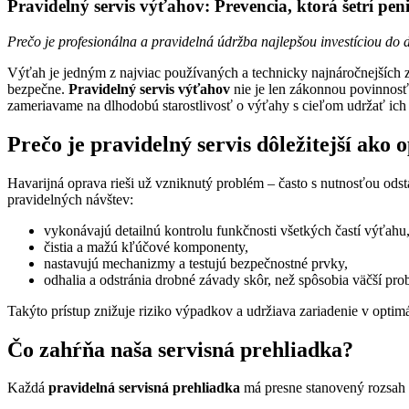
Pravidelný servis výťahov: Prevencia, ktorá šetrí pen
Prečo je profesionálna a pravidelná údržba najlepšou investíciou do
Výťah je jedným z najviac používaných a technicky najnáročnejších 
bezpečne.
Pravidelný servis výťahov
nie je len zákonnou povinnosťo
zameriavame na dlhodobú starostlivosť o výťahy s cieľom udržať ich
Prečo je pravidelný servis dôležitejší ako 
Havarijná oprava rieši už vzniknutý problém – často s nutnosťou ods
pravidelných návštev:
vykonávajú detailnú kontrolu funkčnosti všetkých častí výťahu
čistia a mažú kľúčové komponenty,
nastavujú mechanizmy a testujú bezpečnostné prvky,
odhalia a odstránia drobné závady skôr, než spôsobia väčší pro
Takýto prístup znižuje riziko výpadkov a udržiava zariadenie v opti
Čo zahŕňa naša servisná prehliadka?
Každá
pravidelná servisná prehliadka
má presne stanovený rozsah 