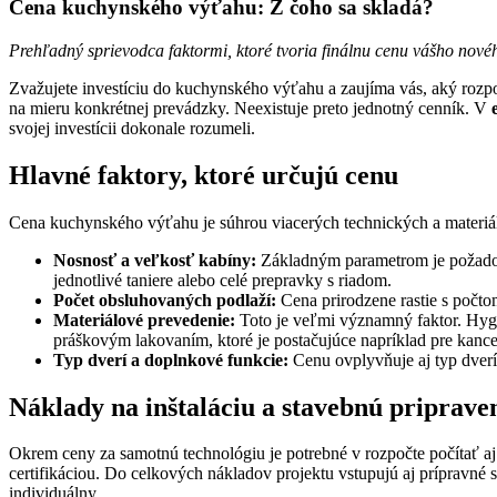
Cena kuchynského výťahu: Z čoho sa skladá?
Prehľadný sprievodca faktormi, ktoré tvoria finálnu cenu vášho nov
Zvažujete investíciu do kuchynského výťahu a zaujíma vás, aký rozp
na mieru konkrétnej prevádzky. Neexistuje preto jednotný cenník. V
svojej investícii dokonale rozumeli.
Hlavné faktory, ktoré určujú cenu
Cena kuchynského výťahu je súhrou viacerých technických a materiálov
Nosnosť a veľkosť kabíny:
Základným parametrom je požadova
jednotlivé taniere alebo celé prepravky s riadom.
Počet obsluhovaných podlaží:
Cena prirodzene rastie s počtom
Materiálové prevedenie:
Toto je veľmi významný faktor. Hygie
práškovým lakovaním, ktoré je postačujúce napríklad pre kancel
Typ dverí a doplnkové funkcie:
Cenu ovplyvňuje aj typ dverí 
Náklady na inštaláciu a stavebnú priprave
Okrem ceny za samotnú technológiu je potrebné v rozpočte počítať aj 
certifikáciou. Do celkových nákladov projektu vstupujú aj prípravné 
individuálny.