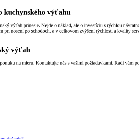
do kuchynského výťahu
ský výťah prinesie. Nejde o náklad, ale o investíciu s rýchlou návratn
pri nosení po schodoch, a v celkovom zvýšení rýchlosti a kvality servi
nský výťah
si ponuku na mieru. Kontaktujte nás s vašimi požiadavkami. Radi vám p
ne riešenie?