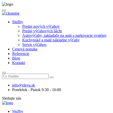
Služby
Predaj nových výťahov
Predaj výťahových šácht
Autovýťahy, zakladače na autá a parkovacie systémy
Kuchynské a malé nákladne výťahy
Servis výťahov
Cenová ponuka
Referencie
Blog
Kontakt
info@eleva.sk
Pondelok - Piatok 9:30 - 16:00
Sledujte nás
Služby