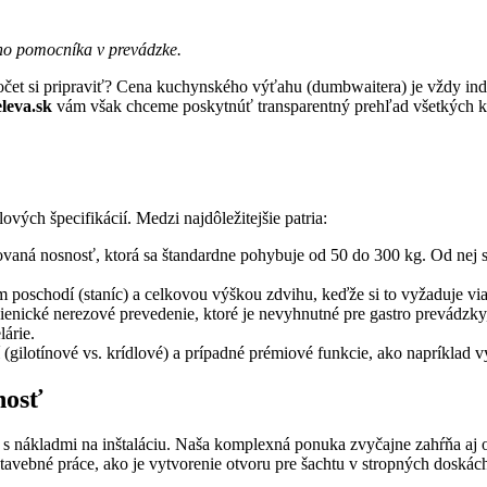
ého pomocníka v prevádzke.
očet si pripraviť? Cena kuchynského výťahu (dumbwaitera) je vždy ind
eleva.sk
vám však chceme poskytnúť transparentný prehľad všetkých kľúč
ých špecifikácií. Medzi najdôležitejšie patria:
ná nosnosť, ktorá sa štandardne pohybuje od 50 do 300 kg. Od nej sa 
 poschodí (staníc) a celkovou výškou zdvihu, keďže si to vyžaduje viac
nické nerezové prevedenie, ktoré je nevyhnutné pre gastro prevádzky,
árie.
(gilotínové vs. krídlové) a prípadné prémiové funkcie, ako napríklad v
nosť
s nákladmi na inštaláciu. Naša komplexná ponuka zvyčajne zahŕňa aj odb
stavebné práce, ako je vytvorenie otvoru pre šachtu v stropných doská