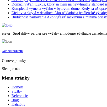
Domáci výťah: Luxus, ktorý sa mení na nevyhnutný štandard 
Kompletná výmena výťahu v bytovom dome: Kedy sa už oprav
Efektivita skrytá v detailoch Ako nákladné a jedálenské výťah
Budúcnosť parkovania Ako vyťažiť maximum z minima priest
eleva - Spoľahlivý partner pre výťahy a moderné zdvíhacie zariadeni
+421 902 928 218
Cenové ponuky
Sledujte nás
Menu stránky
Domov
Služby
Referencie
Blog
Katalógy