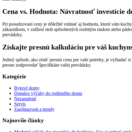
Cena vs. Hodnota: Návratnosť investície 
Pri posudzovaní ceny je dôležité vnímať aj hodnotu, ktorú vám kuchyn
zákazníkom, v znížení strát spôsobených rozbitým riadom alebo pádom 
prevádzky.
Získajte presnú kalkuláciu pre váš kuchy
Jediný spôsob, ako zistiť presnú cenu pre vaše potreby, je vyžiadať 
presne zodpovedať špecifikám vašej prevádzky.
Kategórie
Bytové domy
Domáce výťahy do rodinného domu
Nezaradené
Servis
Zaujímavosti a trendy
Najnovšie články
Moderný výťah ako investícia do budúcna: Ako si vybrať správ