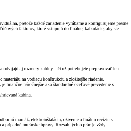
ividuálna, pretože každé zariadenie vyrábame a konfigurujeme presne
ových faktorov, ktoré vstupujú do finálnej kalkulácie, aby ste
odvíjajú aj rozmery kabíny – či už potrebujete prepravovať len
 materiálu na vodiacu konštrukciu a zložitejšie riadenie.
 je finančne náročnejšie ako štandardné oceľové prevedenie s
yhrievaná kabína.
ornú montáž, elektroinštaláciu, oživenie a finálnu revíziu s
ch a prípadné murárske úpravy. Rozsah týchto prác je vždy