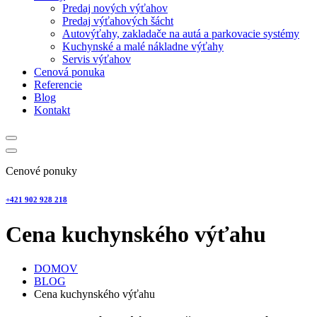
Predaj nových výťahov
Predaj výťahových šácht
Autovýťahy, zakladače na autá a parkovacie systémy
Kuchynské a malé nákladne výťahy
Servis výťahov
Cenová ponuka
Referencie
Blog
Kontakt
Cenové ponuky
+421 902 928 218
Cena kuchynského výťahu
DOMOV
BLOG
Cena kuchynského výťahu