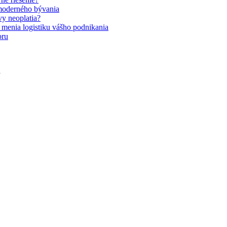
moderného bývania
y neoplatia?
y menia logistiku vášho podnikania
oru
a