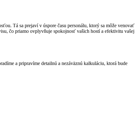
osťou. Tá sa prejaví v úspore času personálu, ktorý sa môže venovať
su, čo priamo ovplyvňuje spokojnosť vašich hostí a efektivitu vašej
oradíme a pripravíme detailnú a nezáväznú kalkuláciu, ktorá bude